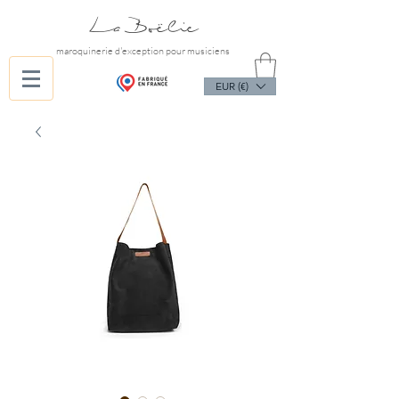
La Boëlie
maroquinerie d'exception pour musiciens
EUR (€)