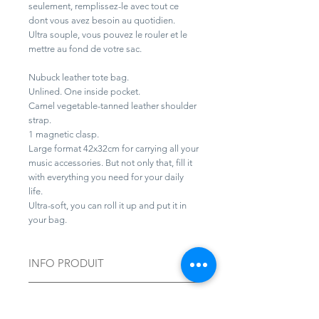
seulement, remplissez-le avec tout ce
dont vous avez besoin au quotidien.
Ultra souple, vous pouvez le rouler et le
mettre au fond de votre sac.
Nubuck leather tote bag.
Unlined. One inside pocket.
Camel vegetable-tanned leather shoulder
strap.
1 magnetic clasp.
Large format 42x32cm for carrying all your
music accessories. But not only that, fill it
with everything you need for your daily
life.
Ultra-soft, you can roll it up and put it in
your bag.
INFO PRODUIT
Chaque produit est unique et la
Livraison offerte sous 3 à 4
couleur peut varier légèrement d'un
semaines en France