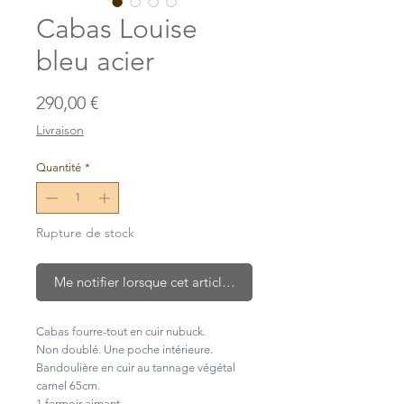
Cabas Louise
bleu acier
Prix
290,00 €
Livraison
Quantité
*
Rupture de stock
Me notifier lorsque cet article est disponible
Cabas fourre-tout en cuir nubuck.
Non doublé. Une poche intérieure.
Bandoulière en cuir au tannage végétal
camel 65cm.
1 fermoir aimant.