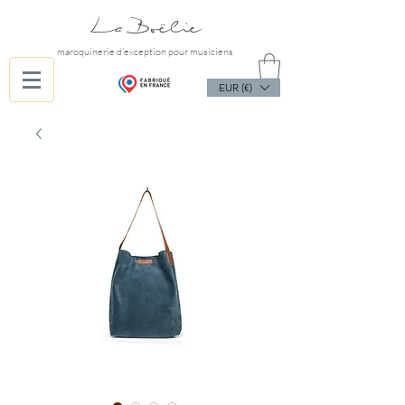
La Boëlie
maroquinerie d'exception pour musiciens
EUR (€)