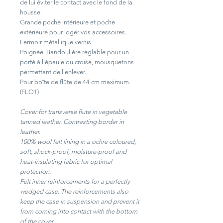
de lui éviter le contact avec le fond de la
housse.
Grande poche intérieure et poche
extérieure pour loger vos accessoires.
Fermoir métallique vernis.
Poignée. Bandoulière réglable pour un
porté à l'épaule ou croisé, mousquetons
permettant de l'enlever.
Pour boîte de flûte de 44 cm maximum.
(FLO1)
Cover for transverse flute in vegetable
tanned leather. Contrasting border in
leather.
100% wool felt lining in a ochre coloured,
soft, shock-proof, moisture-proof and
heat-insulating fabric for optimal
protection.
Felt inner reinforcements for a perfectly
wedged case. The reinforcements also
keep the case in suspension and prevent it
from coming into contact with the bottom
of the cover.