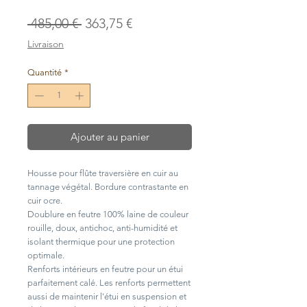
Prix
Prix
 485,00 € 
363,75 €
original
promotionnel
Livraison
Quantité
*
Ajouter au panier
Housse pour flûte traversière en cuir au
tannage végétal. Bordure contrastante en
cuir ocre.
Doublure en feutre 100% laine de couleur
rouille, doux, antichoc, anti-humidité et
isolant thermique pour une protection
optimale.
Renforts intérieurs en feutre pour un étui
parfaitement calé. Les renforts permettent
aussi de maintenir l'étui en suspension et