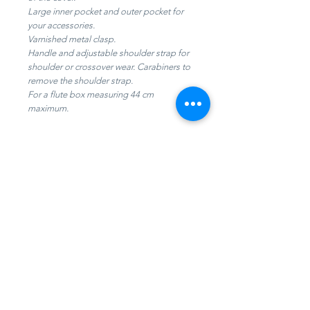
Large inner pocket and outer pocket for
your accessories.
Varnished metal clasp.
Handle and adjustable shoulder strap for
shoulder or crossover wear. Carabiners to
remove the shoulder strap.
For a flute box measuring 44 cm
maximum.
INFO PRODUIT
Le tannage végétal respecte les
Livraison en 5 à 6 jours en France
nuances et variations de teinte du
métropolitaine
cuir. C'est ce qui lui donne sa
personnalité. Ainsi, chaque produit
est unique et la couleur peut varier
Fabrication 100% française
légèrement d'un produit à l'autre.
The vegetable tanning respects the
nuances and variations in colour of
Aide