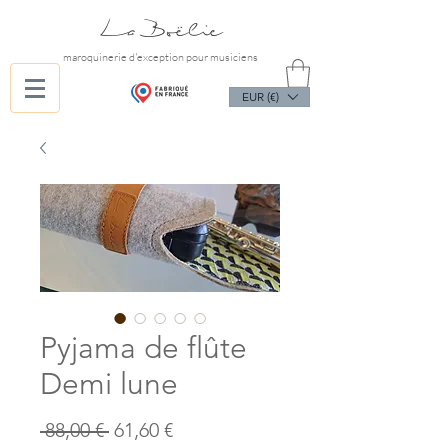
La Boëlie
maroquinerie d'exception pour musiciens
EUR (€)
Pyjama de flûte
Demi lune
Prix
Prix
 88,00 € 
61,60 €