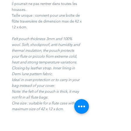
il pourrait ne pas rentrer dans toutes les
housses.
Taille unique : convient pour une boîte de
flûte traversière de dimension max de 42 x
12 x 6cm.
Felt pouch thickness 3mm and 100%
wool. Soft, shockproof, anti-humidity and
thermal insulation, the pouch protects
your flute or piccolo from extreme cold,
heat and strong temperature variations.
Closing by leather strap. Inner lining in
Demi lune pattern fabric.
Ideal in over-protection or to carry in your
bag instead of your cover.
Note: the felt of the pouch is thick, it may
not fit in all flute bags.
One size : suitable for a flute case with a
maximum size of 42 x 12 x 6cm.
Fabrication 100% française